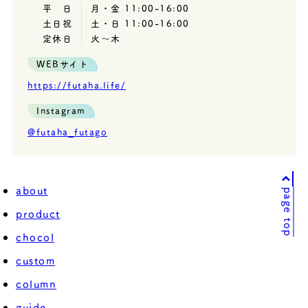
平 日
月・金 11:00-16:00
土日祝
土・日 11:00-16:00
定休日
火〜木
WEBサイト
https://futaha.life/
Instagram
@futaha_futago
about
page top
product
chocol
custom
column
guide