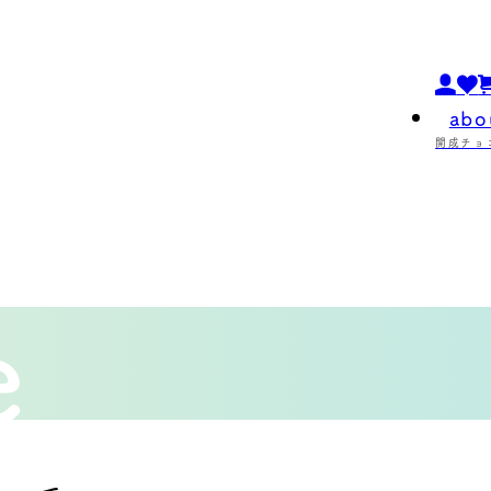
abo
開成チョ
e