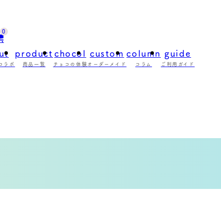
0
ut
product
chocol
custom
column
guide
コラボ
商品一覧
チョコの体験
オーダーメイド
コラム
ご利用ガイド