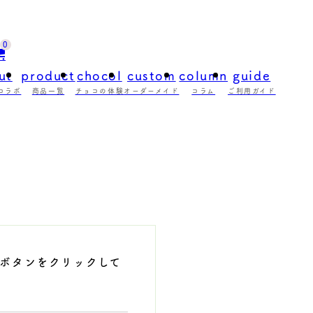
0
ut
product
chocol
custom
column
guide
コラボ
商品一覧
チョコの体験
オーダーメイド
コラム
ご利用ガイド
ボタンをクリックして